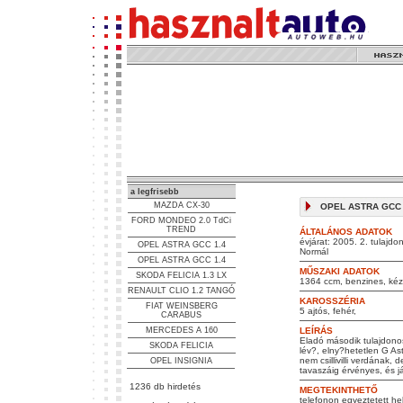
a legfrisebb
MAZDA CX-30
OPEL ASTRA GCC 1.
FORD MONDEO 2.0 TdCi
TREND
ÁLTALÁNOS ADATOK
évjárat: 2005. 2. tulajdo
OPEL ASTRA GCC 1.4
Normál
OPEL ASTRA GCC 1.4
MŰSZAKI ADATOK
SKODA FELICIA 1.3 LX
1364 ccm, benzines, kézi
RENAULT CLIO 1.2 TANGÓ
KAROSSZÉRIA
FIAT WEINSBERG
5 ajtós, fehér,
CARABUS
MERCEDES A 160
LEÍRÁS
Eladó második tulajdonos
SKODA FELICIA
lév?, elny?hetetlen G As
nem csillivilli verdának
OPEL INSIGNIA
tavaszáig érvényes, és já
1236 db hirdetés
MEGTEKINTHETŐ
telefonon egyeztetett he