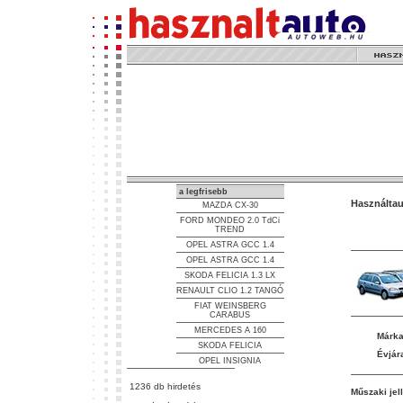
a legfrisebb
Használtau
MAZDA CX-30
FORD MONDEO 2.0 TdCi
TREND
OPEL ASTRA GCC 1.4
OPEL ASTRA GCC 1.4
SKODA FELICIA 1.3 LX
RENAULT CLIO 1.2 TANGÓ
FIAT WEINSBERG
CARABUS
MERCEDES A 160
Márka
SKODA FELICIA
Évjára
OPEL INSIGNIA
1236 db hirdetés
Műszaki jel