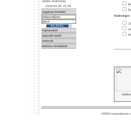
Utolsó módosítás:
Be
2026.03.26. 21:59
Di
ingyenes hirdetés
Szükséges f
Lé
Lé
regisztráció
El
használt autók
motorok
kedvenc hirdetések
büfékoc
©2004 hasznaltauto.