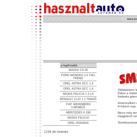
a legfrisebb
MAZDA CX-30
FORD MONDEO 2.0 TdCi
TREND
OPEL ASTRA GCC 1.4
OPEL ASTRA GCC 1.4
Oldalainkon l
Ekkor a hirde
SKODA FELICIA 1.3 LX
hirdetés jele
RENAULT CLIO 1.2 TANGÓ
Amennyiben e
FIAT WEINSBERG
A három nap a
CARABUS
MERCEDES A 160
Nincs más ten
megjelenő sz
SKODA FELICIA
Természetese
OPEL INSIGNIA
1236 db hirdetés