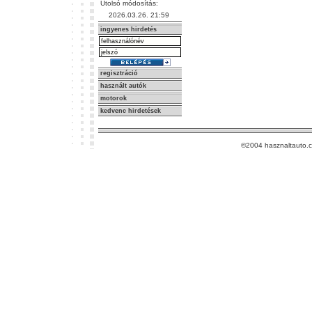
Utolsó módosítás:
2026.03.26. 21:59
ingyenes hirdetés
regisztráció
használt autók
motorok
kedvenc hirdetések
©2004 hasznaltauto.