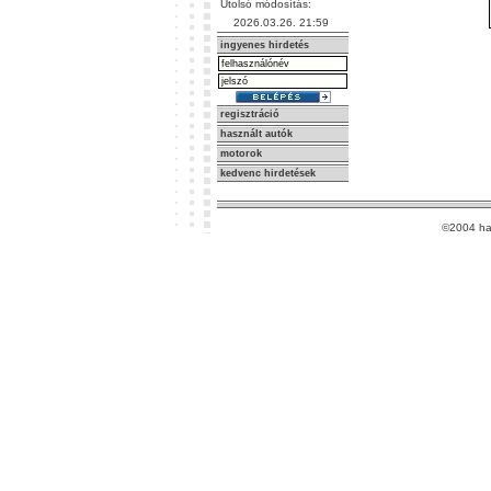
Utolsó módosítás:
2026.03.26. 21:59
ingyenes hirdetés
regisztráció
használt autók
motorok
kedvenc hirdetések
©2004 ha