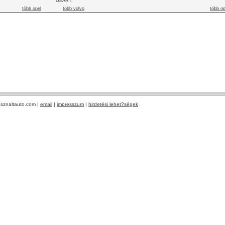
GEART.
több opel
több volvo
több op
sznaltauto.com |
email
|
impresszum
|
hirdetési lehet?ségek