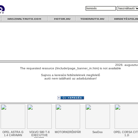
2026. augusztu
The requested resource (/include/page_banner_in.htm) is not available
Sajnos a keresési feltételeknek megfelelő
autó nem található az adatbázisban!
OPEL ASTRA G
VOLVO S80 T-6
MOTORKERÉKPÁR
SeeDoo
OPEL CORSA CI
1.4 CARAVAN
EXECUTIVE
1.2i