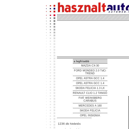
a legfrisebb
MAZDA CX-30
FORD MONDEO 2.0 TdCi
TREND
OPEL ASTRA GCC 1.4
OPEL ASTRA GCC 1.4
SKODA FELICIA 1.3 LX
RENAULT CLIO 1.2 TANGÓ
FIAT WEINSBERG
CARABUS
MERCEDES A 160
SKODA FELICIA
OPEL INSIGNIA
1236 db hirdetés